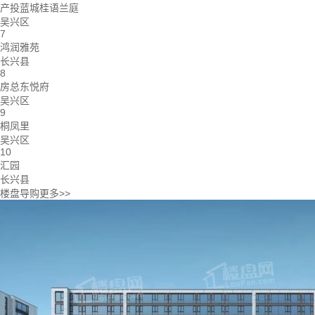
产投蓝城桂语兰庭
吴兴区
7
鸿润雅苑
长兴县
8
房总东悦府
吴兴区
9
桐凤里
吴兴区
10
汇园
长兴县
楼盘导购
更多>>