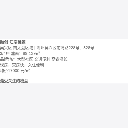
融创·江南桃源
吴兴区 南太湖区域 | 湖州吴兴区前湾路228号、328号
3/4居
建面：89-139㎡
品牌地产
大型社区
交通便利
高铁沿线
现房，交房快，入住便利
均价
17000
元/㎡
最受关注的楼盘