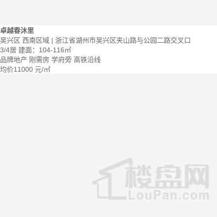
卓越春沐里
吴兴区 西南区域 | 浙江省湖州市吴兴区夹山路与公园二路交叉口
3/4居
建面：104-116㎡
品牌地产
刚需房
学府旁
高铁沿线
均价
11000
元/㎡