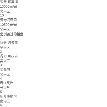
荣安·御宾湾
13000元/㎡
吴兴区
10
汎港润泽园
10500元/㎡
吴兴区
您浏览过的楼盘
1
祥新·月源里
吴兴区
2
得力·凤扬府
吴兴区
3
星瀚府
吴兴区
4
春江晓岸
长兴县
5
新开珑樾湾
南浔区
6