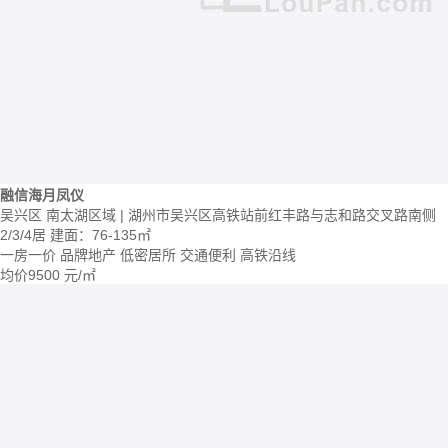
融信海月凤仪
吴兴区 南太湖区域 | 湖州市吴兴区高铁站前红丰路与志和路交叉路南侧
2/3/4居
建面：76-135㎡
一房一价
品牌地产
低密居所
交通便利
高铁沿线
均价
9500
元/㎡