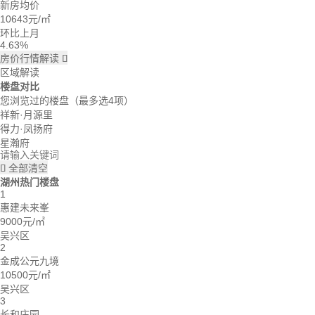
新房均价
吃了么：什么时候大家一起去看看。
10643
元/㎡
蓝天：上周我已经签合同了。
雪花飘飘：好的呢。
环比上月
4.63%
房价行情解读

区域解读
楼盘对比
您浏览过的楼盘
（最多选4项）
祥新·月源里
得力·凤扬府
星瀚府
全部清空

湖州热门楼盘
1
惠建未来峯
9000元/㎡
吴兴区
2
金成公元九境
10500元/㎡
吴兴区
3
长和庄园