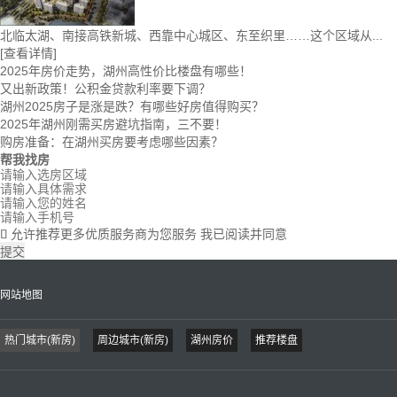
北临太湖、南接高铁新城、西靠中心城区、东至织里……这个区域从...
[查看详情]
2025年房价走势，湖州高性价比楼盘有哪些！
又出新政策！公积金贷款利率要下调？
湖州2025房子是涨是跌？有哪些好房值得购买？
2025年湖州刚需买房避坑指南，三不要！
购房准备：在湖州买房要考虑哪些因素？
帮我找房
允许推荐更多优质服务商为您服务
我已阅读并同意

提交
网站地图
热门城市(新房)
周边城市(新房)
湖州房价
推荐楼盘