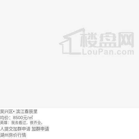
吴兴区
•
滨江春辰里
均价：
8500元/㎡
英雄：我去看过，很齐全。
牛转乾坤：这个楼盘价格波动大么？
人提交加群申请
加群申请
回忆：我建议你们去楼盘看看。
湖州房价行情
大头：也可以直接咨询置业管家。