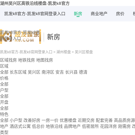
湖州吴兴区高铁沿线楼盘-凯发k8官方
凯发k8官方-凯发k8官网登录入口
新房
商业地产
房价
凯发k8官方-凯发k8官
新房
网登录入口
凯发k8官方-凯发k8官网登录入口
>
湖州楼盘
>
吴兴区楼盘
区域找房
地铁找房
地图找房
区域
全部
长东区域
吴兴区
南浔区
安吉
长兴县
德清
价格
全部
户型
全部
开盘
全部
特色
全部
小户型
改善好房
一房一价
优惠楼盘
近期交房
配套完善
高品质房
地产
酒店式公寓
低总价
地铁沿线
品牌地产
低密居所
花园洋房
刚需房
类型