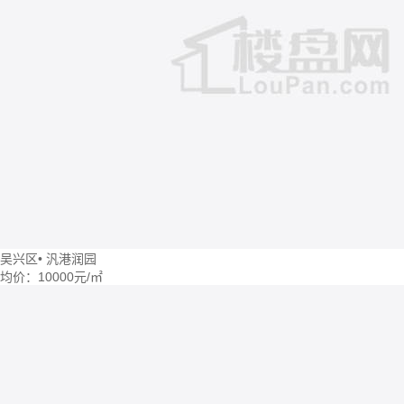
吴兴区
•
汎港润园
均价：
10000元/㎡