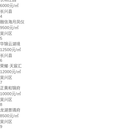
6000元/㎡
长兴县
4
融信海月凤仪
9500元/㎡
吴兴区
5
华锦云湖境
12500元/㎡
长兴县
6
荣耀·天宸汇
12000元/㎡
吴兴区
7
正黄和锦府
10000元/㎡
吴兴区
8
龙湖景璘府
8500元/㎡
吴兴区
9