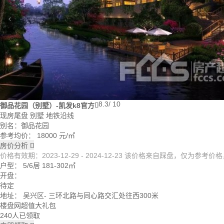
8.3
/ 10
御品花园（别墅）-凯发k8官方

现房尾盘
别墅
地铁沿线
别名：御品花园
参考均价：
18000
元/㎡
房价分析

价格有效期：2023-12-29 - 2024-12-23 该价格来自踩盘，仅为参
户型：
5/6居 181-302㎡
开盘：
待定
地址：
吴兴区
- 三环北路与同心路交汇处往西300米
楼盘网超值大礼包
240人已领取