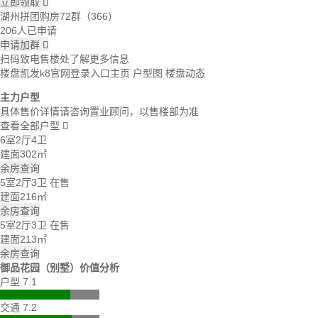
立即领取

湖州拼团购房72群（366）
206人已申请
申请加群

扫码致电售楼处了解更多信息
楼盘凯发k8官网登录入口主页
户型图
楼盘动态
主力户型
具体售价详情请咨询置业顾问，以售楼部为准
查看全部户型

6室2厅4卫
建面302㎡
余房查询
5室2厅3卫
在售
建面216㎡
余房查询
5室2厅3卫
在售
建面213㎡
余房查询
御品花园（别墅）价值分析
户型 7.1
交通 7.2