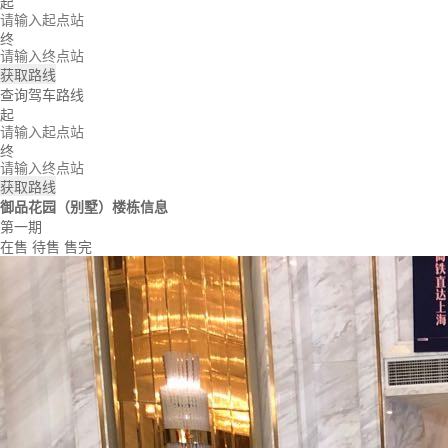
起
终
获取路线
查询驾车路线
起
终
获取路线
御品花园（别墅）楼栋信息
第一期
在售
待售
售完