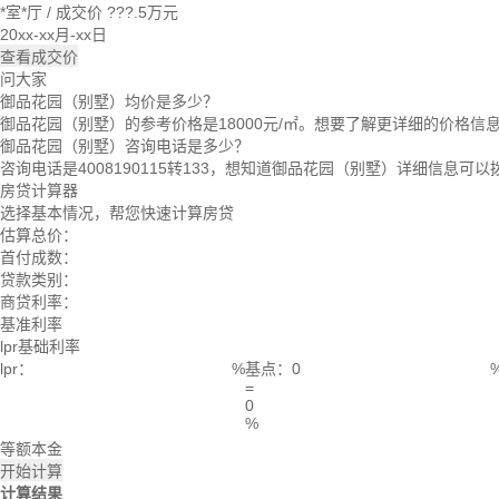
*室*厅
/
成交价 ???.5万元
20xx-xx月-xx日
查看成交价
问大家
御品花园（别墅）均价是多少？
御品花园（别墅）的参考价格是18000元/㎡。想要了解更详细的价格信息，或
御品花园（别墅）咨询电话是多少？
咨询电话是4008190115转133，想知道御品花园（别墅）详细信息可
房贷计算器
选择基本情况，帮您快速计算房贷
估算总价：
首付成数：
贷款类别：
商贷利率：
基准利率
lpr基础利率
lpr：
%
基点：
=
0
%
等额本金
开始计算
计算结果