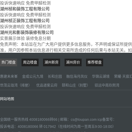
投诉快速响应
免费甲醛检测
湖州桢和装饰工程有限公司
投诉快速响应
免费甲醛检测
湖州桢正装饰工程有限公司
投诉快速响应
免费甲醛检测
湖州光和影装饰装修有限公司
实景展示体验
装修免息分期
免责声明：
本站旨在为广大用户提供更多信息服务，不声明或保证所提供
准，用户因参照本站信息进行相关交易所造成的任何后果与本站无关。如楼盘信息
热门楼盘
周边楼盘
湖州新房
湖州房价
推荐楼盘
惠建未来峯
金成公元九境
长和庄园
融信海月凤仪
华锦云湖境
荣耀·天宸
世茂云珑湾（排屋）
优品道紫云府
颐和山庄（别墅）
驭远中南玖熙湾
网站地图
全国统一服务热线 4008180066转66 | 邮箱：
cs@loupan.com
icp备案号：
投诉电话：4008180066 转 017942（在线时间为周一至周五9:00-18:00）