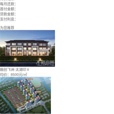
每月还款：
首付金额：
贷款金额：
支付利息：
为您推荐
融创飞洲·太湖印ⅱ
均价：
8500元/㎡