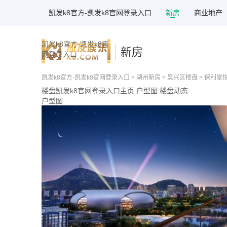
凯发k8官方-凯发k8官网登录入口
新房
商业地产
凯发k8官方-凯发k8官
新房
网登录入口
凯发k8官方-凯发k8官网登录入口
>
湖州新房
>
吴兴区楼盘
> 保利堂
楼盘凯发k8官网登录入口主页
户型图
楼盘动态
户型图