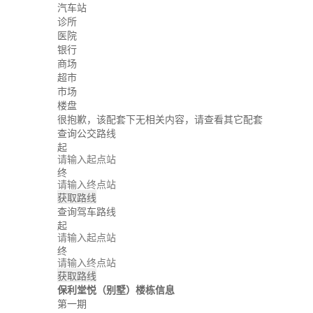
汽车站
诊所
医院
银行
商场
超市
市场
楼盘
很抱歉，该配套下无相关内容，请查看其它配套
查询公交路线
起
终
获取路线
查询驾车路线
起
终
获取路线
保利堂悦（别墅）楼栋信息
第一期