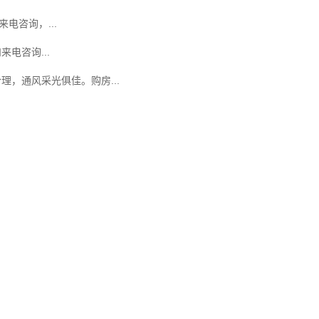
电咨询，...
电咨询...
，通风采光俱佳。购房...