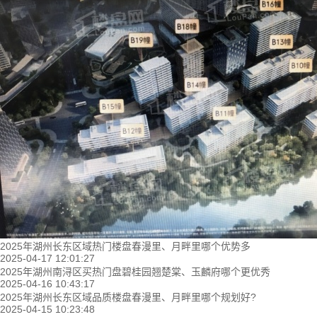
2025年湖州长东区域热门楼盘春漫里、月畔里哪个优势多
2025-04-17 12:01:27
2025年湖州南浔区买热门盘碧桂园翘楚棠、玉麟府哪个更优秀
2025-04-16 10:43:17
2025年湖州长东区域品质楼盘春漫里、月畔里哪个规划好?
2025-04-15 10:23:48