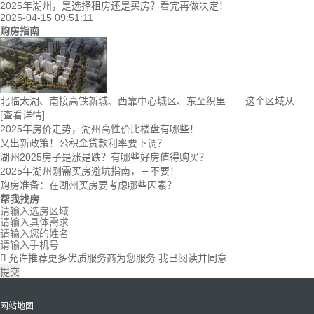
2025年湖州，是选择租房还是买房？看完再做决定！
2025-04-15 09:51:11
购房指南
北临太湖、南接高铁新城、西靠中心城区、东至织里……这个区域从...
[查看详情]
2025年房价走势，湖州高性价比楼盘有哪些！
又出新政策！公积金贷款利率要下调？
湖州2025房子是涨是跌？有哪些好房值得购买？
2025年湖州刚需买房避坑指南，三不要！
购房准备：在湖州买房要考虑哪些因素？
帮我找房
允许推荐更多优质服务商为您服务
我已阅读并同意

提交
网站地图