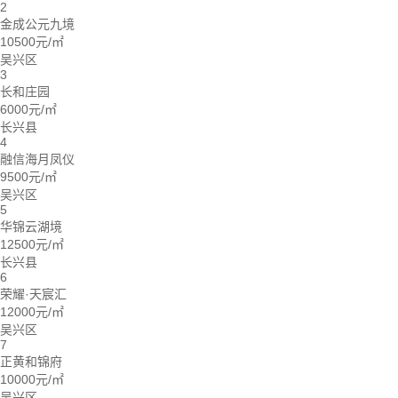
2
金成公元九境
10500元/㎡
吴兴区
3
长和庄园
6000元/㎡
长兴县
4
融信海月凤仪
9500元/㎡
吴兴区
5
华锦云湖境
12500元/㎡
长兴县
6
荣耀·天宸汇
12000元/㎡
吴兴区
7
正黄和锦府
10000元/㎡
吴兴区