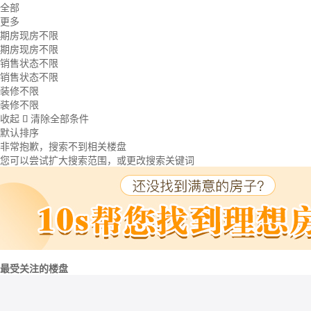
全部
更多
期房现房不限
期房现房不限
销售状态不限
销售状态不限
装修不限
装修不限
收起
清除全部条件

默认排序
非常抱歉，搜索不到相关楼盘
您可以尝试扩大搜索范围，或更改搜索关键词
最受关注的楼盘