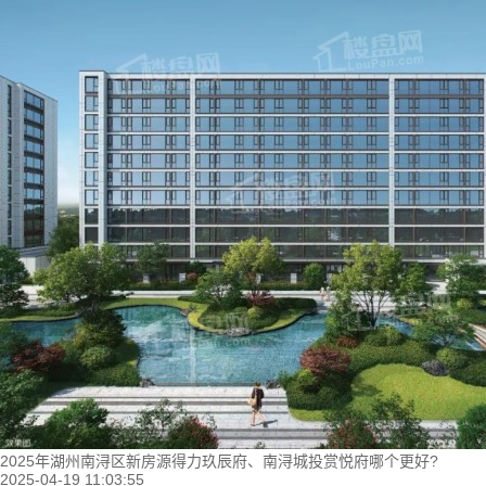
2025年湖州南浔区新房源得力玖辰府、南浔城投赏悦府哪个更好?
2025-04-19 11:03:55