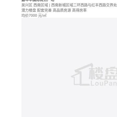
吴兴区 西南区域 | 西南新城区域二环西路与红丰西路交界处
潜力楼盘
配套完善
高品质房源
高得房率
均价
7000
元/㎡