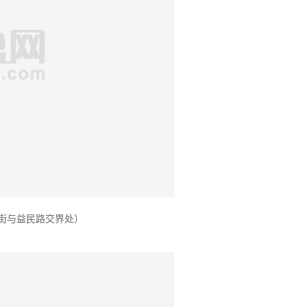
大街与益民路交界处）