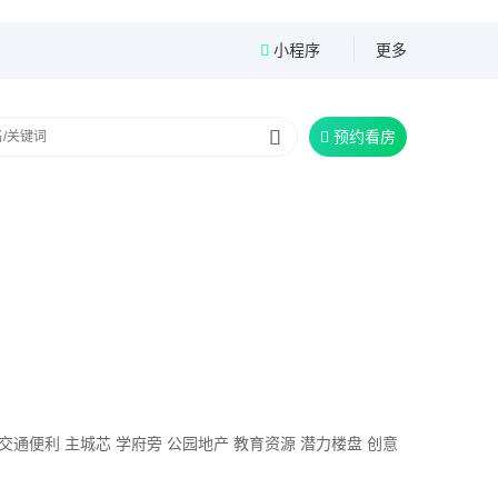
小程序
更多


预约看房

交通便利
主城芯
学府旁
公园地产
教育资源
潜力楼盘
创意