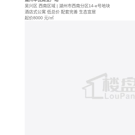
吴兴区 西南区域 | 湖州市西南分区14-e号地块
酒店式公寓
低总价
配套完善
生态宜居
起价
8000
元/㎡