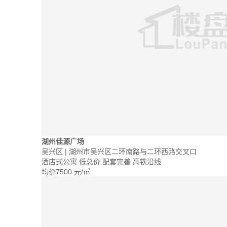
湖州佳源广场
吴兴区 | 湖州市吴兴区二环南路与二环西路交叉口
酒店式公寓
低总价
配套完善
高铁沿线
均价
7500
元/㎡