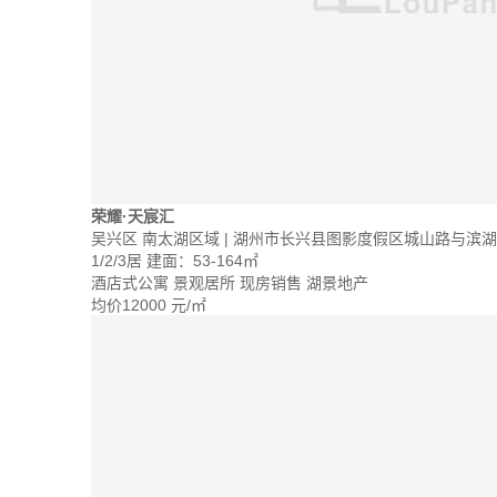
荣耀·天宸汇
吴兴区 南太湖区域 | 湖州市长兴县图影度假区城山路与滨
1/2/3居
建面：53-164㎡
酒店式公寓
景观居所
现房销售
湖景地产
均价
12000
元/㎡