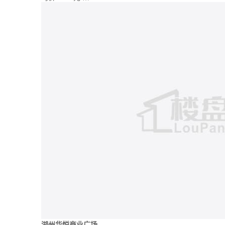
湖州华悦商业广场