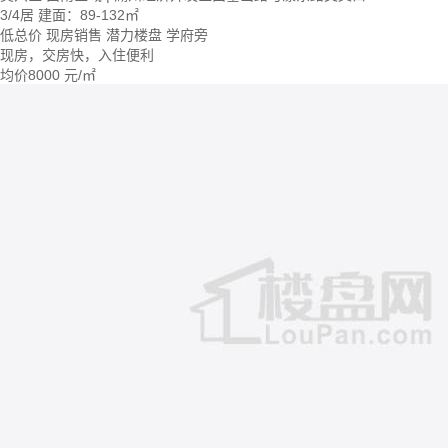
3/4居
建面：89-132㎡
低总价
现房销售
潜力楼盘
学府旁
现房，交房快，入住便利
均价
8000
元/㎡