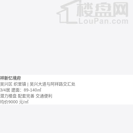
祥新忆境府
吴兴区 织里镇 | 吴兴大道与阿祥路交汇处
3/4居
建面：89-140㎡
潜力楼盘
配套完善
交通便利
均价
9000
元/㎡