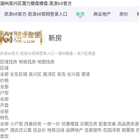
湖州吴兴区潜力楼盘楼盘-凯发k8官方
凯发k8官方-凯发k8官网登录入口
新房
商业地产
房价
凯发k8官方-凯发k8官
新房
网登录入口
凯发k8官方-凯发k8官网登录入口
>
湖州楼盘
>
吴兴区楼盘
区域找房
地铁找房
地图找房
区域
全部
长东区域
吴兴区
南浔区
安吉
长兴县
德清
价格
全部
户型
全部
开盘
全部
特色
全部
小户型
改善好房
一房一价
优惠楼盘
近期交房
配套完善
高品质房
地产
酒店式公寓
低总价
地铁沿线
品牌地产
低密居所
花园洋房
刚需房
类型