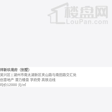
祥新玖境府（别墅）
吴兴区 | 湖州市南太湖新区夹山路与南田路交汇处
创意地产
潜力楼盘
学府旁
高铁沿线
均价
12000
元/㎡