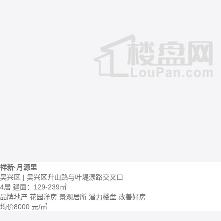
祥新·月源里
吴兴区 | 吴兴区升山路与叶堤漾路交叉口
4居
建面：129-239㎡
品牌地产
花园洋房
景观居所
潜力楼盘
改善好房
均价
8000
元/㎡