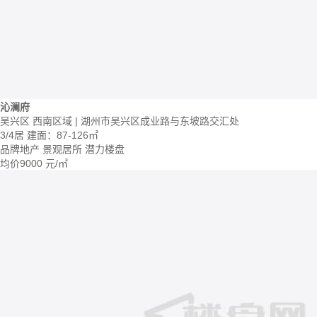
沁澜府
吴兴区 西南区域 | 湖州市吴兴区成业路与东坡路交汇处
3/4居
建面：87-126㎡
品牌地产
景观居所
潜力楼盘
均价
9000
元/㎡