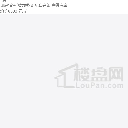
现房销售
潜力楼盘
配套完善
高得房率
均价
6500
元/㎡