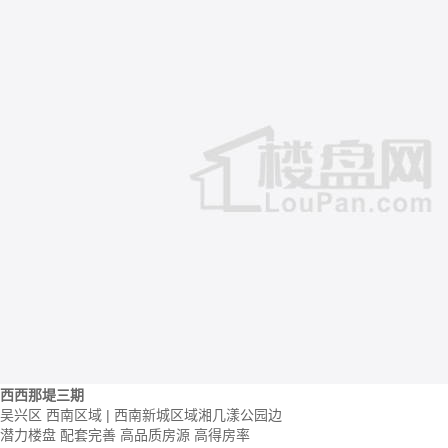
西西那堤三期
吴兴区 西南区域 | 西南新城区域湘几漾公园边
潜力楼盘
配套完善
高品质房源
高得房率