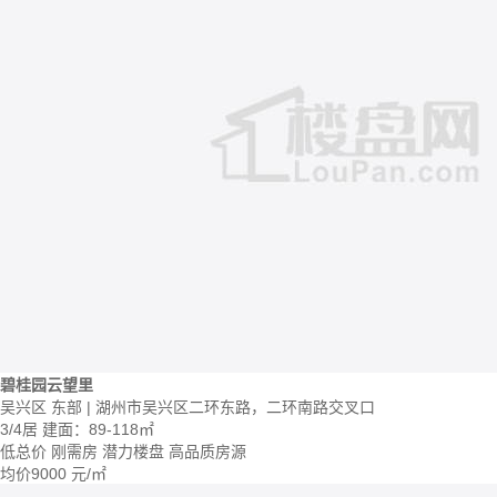
碧桂园云望里
吴兴区 东部 | 湖州市吴兴区二环东路，二环南路交叉口
3/4居
建面：89-118㎡
低总价
刚需房
潜力楼盘
高品质房源
均价
9000
元/㎡