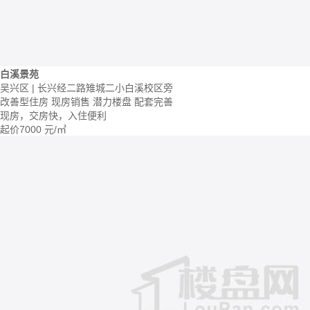
白溪景苑
吴兴区 | 长兴经二路雉城二小白溪校区旁
改善型住房
现房销售
潜力楼盘
配套完善
现房，交房快，入住便利
起价
7000
元/㎡