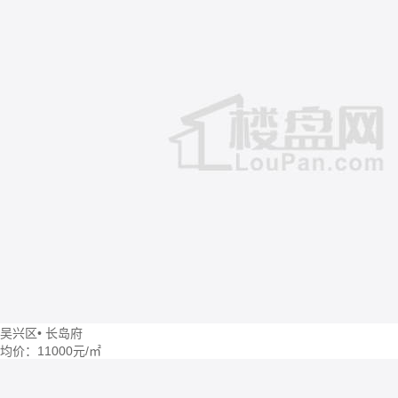
吴兴区
•
长岛府
均价：
11000元/㎡