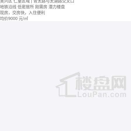
吴兴区 仁皇区域 | 青太路与太湖路交叉口
地铁沿线
低密居所
刚需房
潜力楼盘
现房，交房快，入住便利
均价
9000
元/㎡