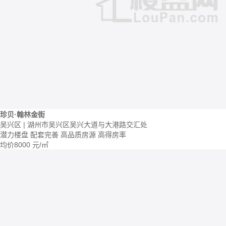
珍贝·翰林金街
吴兴区 | 湖州市吴兴区吴兴大道与大港路交汇处
潜力楼盘
配套完善
高品质房源
高得房率
均价
8000
元/㎡