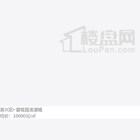
吴兴区
•
碧桂园滨湖城
均价：
10000元/㎡