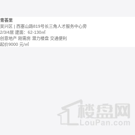
青荟里
吴兴区 | 西塞山路819号长三角人才服务中心旁
2/3/4居
建面：62-130㎡
创意地产
刚需房
潜力楼盘
交通便利
起价
9000
元/㎡