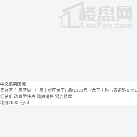
中义凯莱国际
吴兴区 仁皇区域 | 仁皇山新区龙王山路1333号（龙王山路与青铜路交叉
低总价
改善型住房
现房销售
潜力楼盘
均价
7500
元/㎡