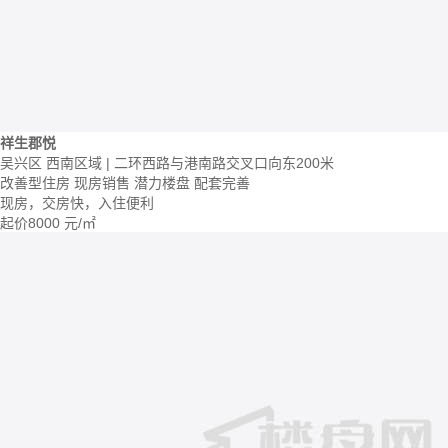
祥生郡悦
吴兴区 西南区域 | 二环西路与港南路交叉口向东200米
改善型住房
现房销售
潜力楼盘
配套完善
现房，交房快，入住便利
起价
8000
元/㎡