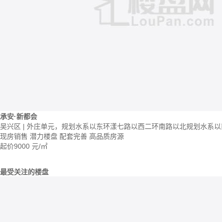
承安·新都会
吴兴区 | 外庄单元，规划水系以东环漾七路以西二环南路以北规划水系以
现房销售
潜力楼盘
配套完善
高品质房源
起价
9000
元/㎡
最受关注的楼盘