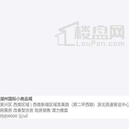
湖州国际小商品城
吴兴区 西南区域 | 西南新城区域其美路（原二环西路）浙北高速客运中
刚需房
改善型住房
现房销售
潜力楼盘
均价
6500
元/㎡