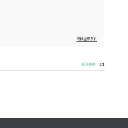
清除全部条件
默认排序
1/1