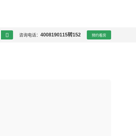

4008190115转152
咨询电话：
预约看房