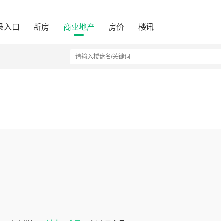
录入口
新房
商业地产
房价
楼讯