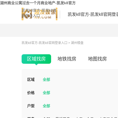
湖州商业公寓过去一个月商业地产-凯发k8官方
凯发k8官方-凯发k8官
凯发k8官方-凯发k8官网登
网登录入口
凯发k8官方-凯发k8官网登录入口
>
湖州楼盘
区域找房
地铁找房
地图找房
区域
全部
价格
全部
户型
全部