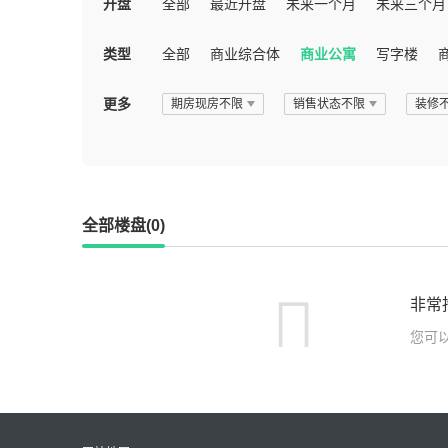
开盘
全部
最近开盘
未来一个月
未来三个月
类型
全部
商业综合体
商业公寓
写字楼
更多
期房现房不限
销售状态不限
装修
全部楼盘(0)
非常
您可