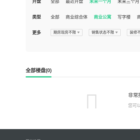
开盘
全部
最近开盘
未来一个月
未来三个月
类型
全部
商业综合体
商业公寓
写字楼
更多
期房现房不限
销售状态不限
装修
全部楼盘(0)
非常
您可