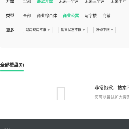
开盘
全部
最近开盘
未来一个月
未来三个月
未来半年
类型
全部
商业综合体
商业公寓
写字楼
商铺
更多
期房现房不限
销售状态不限
装修不限
全部楼盘(0)
非常抱歉，搜索
您可以尝试扩大搜