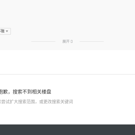
不限
展开

抱歉，搜索不到相关楼盘
以尝试扩大搜索范围，或更改搜索关键词