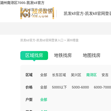
湖州南浔区7000-凯发k8官方
凯发k8官方-凯发k8官
凯发k8官方-凯发k8官网登
网登录入口
凯发k8官方-凯发k8官网登录入口
>
湖州楼盘
区域找房
地铁找房
地图找房
区域
全部
长东区域
吴兴区
南浔区
安吉
价格
全部
5000以下
5000-6000
6000-7000
户型
全部