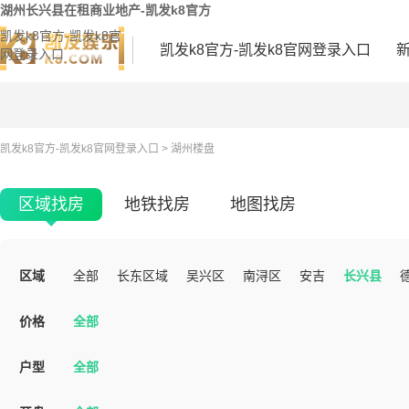
湖州长兴县在租商业地产-凯发k8官方
凯发k8官方-凯发k8官
凯发k8官方-凯发k8官网登录入口
网登录入口
凯发k8官方-凯发k8官网登录入口
>
湖州楼盘
区域找房
地铁找房
地图找房
区域
全部
长东区域
吴兴区
南浔区
安吉
长兴县
价格
全部
户型
全部