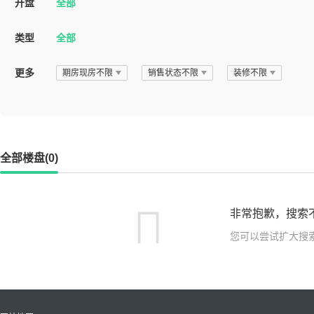
开盘
全部
类型
全部
更多
期房现房不限
销售状态不限
装修不限
全部楼盘(0)
非常抱歉，搜索
您可以尝试扩大搜