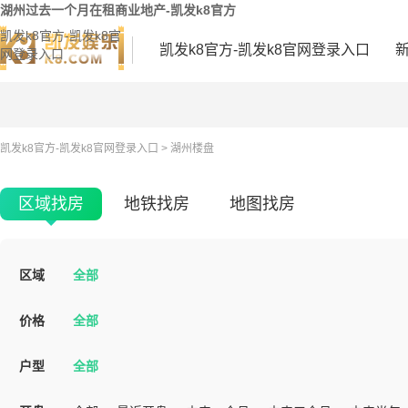
湖州过去一个月在租商业地产-凯发k8官方
凯发k8官方-凯发k8官
凯发k8官方-凯发k8官网登录入口
网登录入口
凯发k8官方-凯发k8官网登录入口
>
湖州楼盘
区域找房
地铁找房
地图找房
区域
全部
价格
全部
户型
全部