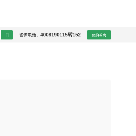

4008190115转152
咨询电话：
预约看房