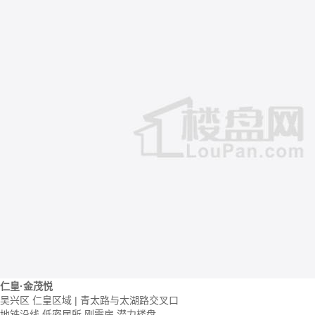
仁皇·金茂悦
吴兴区 仁皇区域 | 青太路与太湖路交叉口
地铁沿线
低密居所
刚需房
潜力楼盘