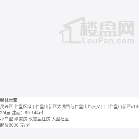
翰林世家
吴兴区 仁皇区域 | 仁皇山新区太湖路与仁皇山路交叉口（仁皇山新区s1
2/4居
建面：99-144㎡
小户型
刚需房
改善型住房
大型社区
起价
8000
元/㎡