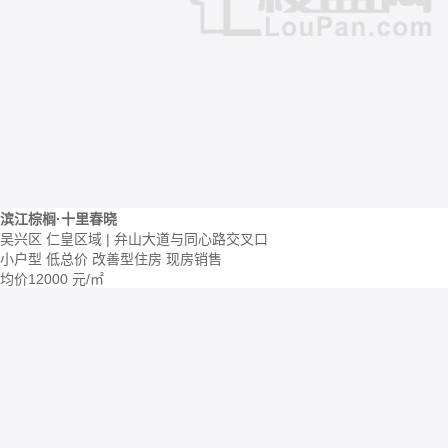
滨江棕榈·十里春晓
吴兴区 仁皇区域 | 弁山大道与同心路交叉口
小户型
低总价
改善型住房
现房销售
均价
12000
元/㎡