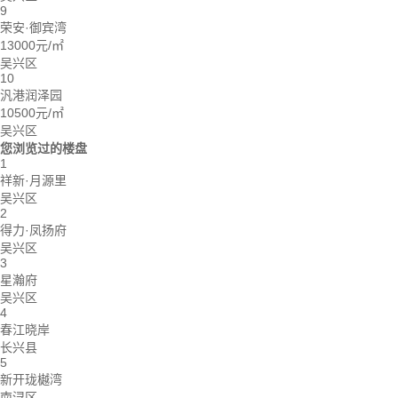
9
荣安·御宾湾
13000元/㎡
吴兴区
10
汎港润泽园
10500元/㎡
吴兴区
您浏览过的楼盘
1
祥新·月源里
吴兴区
2
得力·凤扬府
吴兴区
3
星瀚府
吴兴区
4
春江晓岸
长兴县
5
新开珑樾湾
南浔区