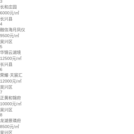
3
长和庄园
6000元/㎡
长兴县
4
融信海月凤仪
9500元/㎡
吴兴区
5
华锦云湖境
12500元/㎡
长兴县
6
荣耀·天宸汇
12000元/㎡
吴兴区
7
正黄和锦府
10000元/㎡
吴兴区
8
龙湖景璘府
8500元/㎡
吴兴区