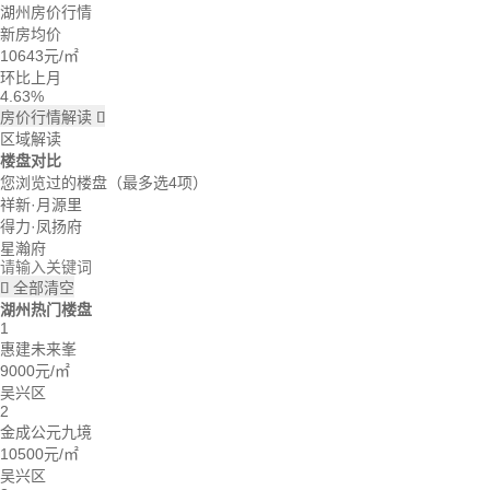
回忆：我建议你们去楼盘看看。
湖州房价行情
大头：也可以直接咨询置业管家。
新房均价
吃了么：什么时候大家一起去看看。
10643
元/㎡
蓝天：上周我已经签合同了。
雪花飘飘：好的呢。
环比上月
4.63%
房价行情解读

区域解读
楼盘对比
您浏览过的楼盘
（最多选4项）
祥新·月源里
得力·凤扬府
星瀚府
全部清空

湖州热门楼盘
1
惠建未来峯
9000元/㎡
吴兴区
2
金成公元九境
10500元/㎡
吴兴区