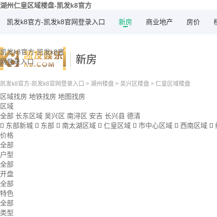
湖州仁皇区域楼盘-凯发k8官方
凯发k8官方-凯发k8官网登录入口
新房
商业地产
房价
凯发k8官方-凯发k8官
新房
网登录入口
凯发k8官方-凯发k8官网登录入口
>
湖州楼盘
>
吴兴区楼盘
>
仁皇区域楼盘
区域找房
地铁找房
地图找房
区域
全部
长东区域
吴兴区
南浔区
安吉
长兴县
德清
东部新城
东部
南太湖区域
仁皇区域
市中心区域
西南区域







价格
全部
户型
全部
开盘
全部
特色
全部
类型