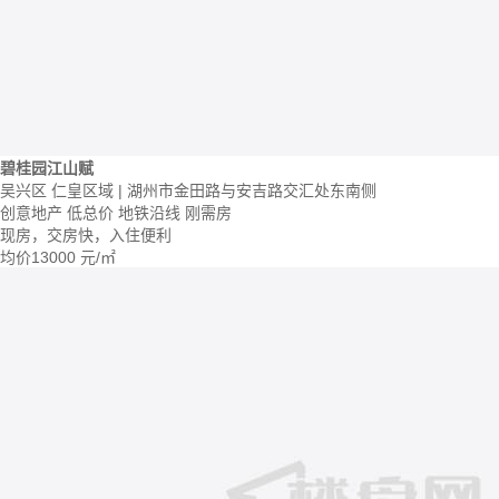
碧桂园江山赋
吴兴区 仁皇区域 | 湖州市金田路与安吉路交汇处东南侧
创意地产
低总价
地铁沿线
刚需房
现房，交房快，入住便利
均价
13000
元/㎡