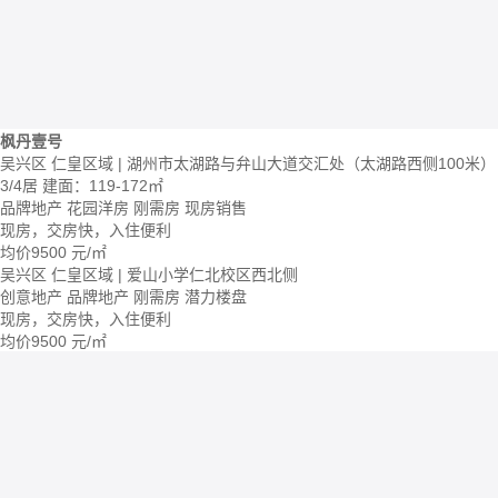
枫丹壹号
吴兴区 仁皇区域 | 湖州市太湖路与弁山大道交汇处（太湖路西侧100米）
3/4居
建面：119-172㎡
品牌地产
花园洋房
刚需房
现房销售
现房，交房快，入住便利
均价
9500
元/㎡
吴兴区 仁皇区域 | 爱山小学仁北校区西北侧
创意地产
品牌地产
刚需房
潜力楼盘
现房，交房快，入住便利
均价
9500
元/㎡