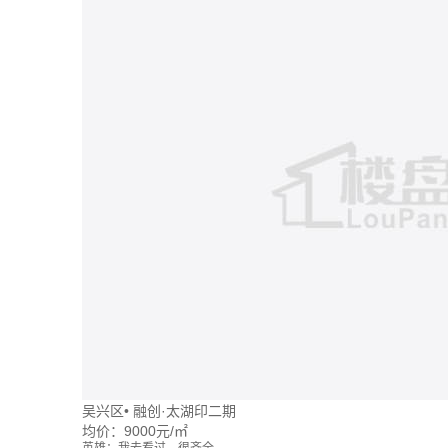
吴兴区
•
融创·太湖印二期
均价：
9000元/㎡