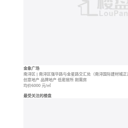
金象广场
南浔区 | 南浔区强华路与金星路交汇处（南浔国际建材城正
创意地产
品牌地产
低密居所
刚需房
均价
6000
元/㎡
最受关注的楼盘