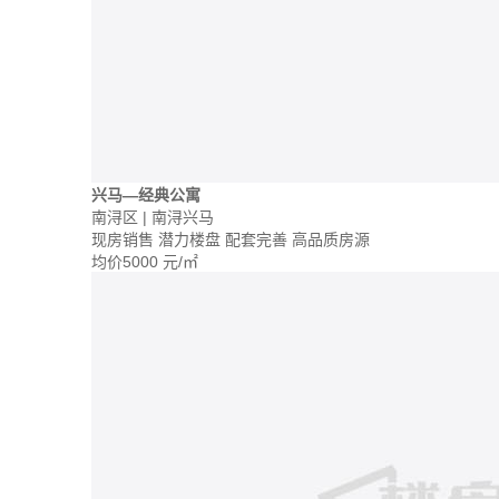
兴马—经典公寓
南浔区 | 南浔兴马
现房销售
潜力楼盘
配套完善
高品质房源
均价
5000
元/㎡