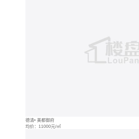
德清
•
美都御府
均价：
11000元/㎡