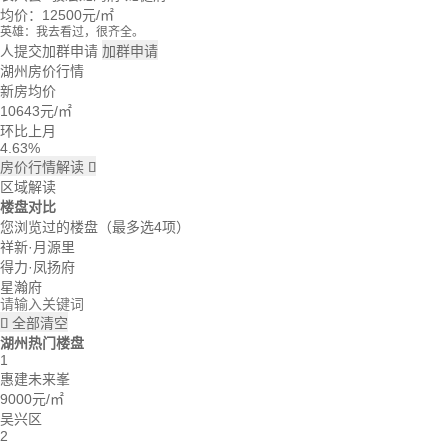
均价：
12500元/㎡
英雄：我去看过，很齐全。
牛转乾坤：这个楼盘价格波动大么？
人提交加群申请
加群申请
回忆：我建议你们去楼盘看看。
湖州房价行情
大头：也可以直接咨询置业管家。
新房均价
吃了么：什么时候大家一起去看看。
10643
元/㎡
蓝天：上周我已经签合同了。
雪花飘飘：好的呢。
环比上月
4.63%
房价行情解读

区域解读
楼盘对比
您浏览过的楼盘
（最多选4项）
祥新·月源里
得力·凤扬府
星瀚府
全部清空

湖州热门楼盘
1
惠建未来峯
9000元/㎡
吴兴区
2