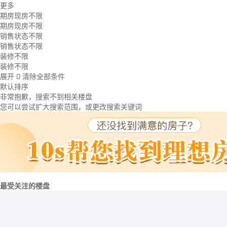
更多
期房现房不限
期房现房不限
销售状态不限
销售状态不限
装修不限
装修不限
展开
清除全部条件

默认排序
非常抱歉，搜索不到相关楼盘
您可以尝试扩大搜索范围，或更改搜索关键词
最受关注的楼盘