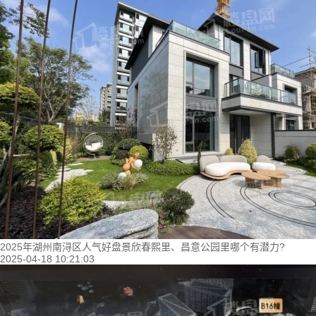
2025年湖州南浔区人气好盘景欣春熙里、昌意公园里哪个有潜力?
2025-04-18 10:21:03