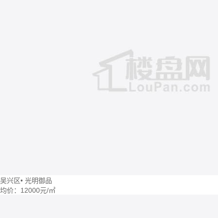
吴兴区
•
光明御品
均价：
12000元/㎡