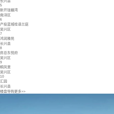
长兴县
5
新开珑樾湾
南浔区
6
产投蓝城桂语兰庭
吴兴区
7
鸿润雅苑
长兴县
8
房总东悦府
吴兴区
9
桐凤里
吴兴区
10
汇园
长兴县
楼盘导购
更多>>