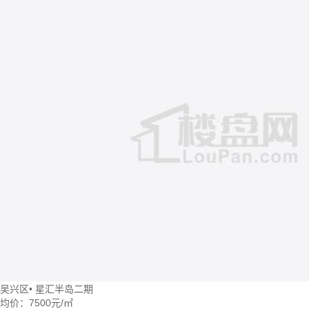
吴兴区
•
星汇半岛二期
均价：
7500元/㎡