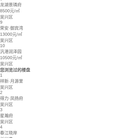
龙湖景璘府
8500元/㎡
吴兴区
9
荣安·御宾湾
13000元/㎡
吴兴区
10
汎港润泽园
10500元/㎡
吴兴区
您浏览过的楼盘
1
祥新·月源里
吴兴区
2
得力·凤扬府
吴兴区
3
星瀚府
吴兴区
4
春江晓岸