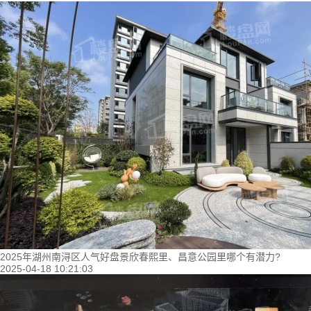
2025年湖州南浔区人气好盘景欣春熙里、昌意公园里哪个有潜力?
2025-04-18 10:21:03