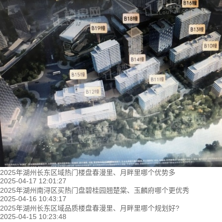
2025年湖州长东区域热门楼盘春漫里、月畔里哪个优势多
2025-04-17 12:01:27
2025年湖州南浔区买热门盘碧桂园翘楚棠、玉麟府哪个更优秀
2025-04-16 10:43:17
2025年湖州长东区域品质楼盘春漫里、月畔里哪个规划好?
2025-04-15 10:23:48