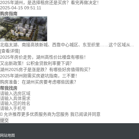
2025年湖州，是选择租房还是买房？看完再做决定！
2025-04-15 09:51:11
购房指南
北临太湖、南接高铁新城、西靠中心城区、东至织里……这个区域从...
[查看详情]
2025年房价走势，湖州高性价比楼盘有哪些！
又出新政策！公积金贷款利率要下调？
湖州2025房子是涨是跌？有哪些好房值得购买？
2025年湖州刚需买房避坑指南，三不要！
购房准备：在湖州买房要考虑哪些因素？
帮我找房
允许推荐更多优质服务商为您服务
我已阅读并同意

提交
网站地图