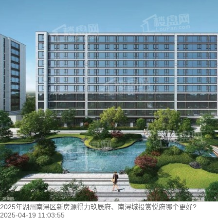
2025年湖州南浔区新房源得力玖辰府、南浔城投赏悦府哪个更好?
2025-04-19 11:03:55