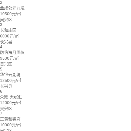
2
金成公元九境
10500元/㎡
吴兴区
3
长和庄园
6000元/㎡
长兴县
4
融信海月凤仪
9500元/㎡
吴兴区
5
华锦云湖境
12500元/㎡
长兴县
6
荣耀·天宸汇
12000元/㎡
吴兴区
7
正黄和锦府
10000元/㎡
吴兴区