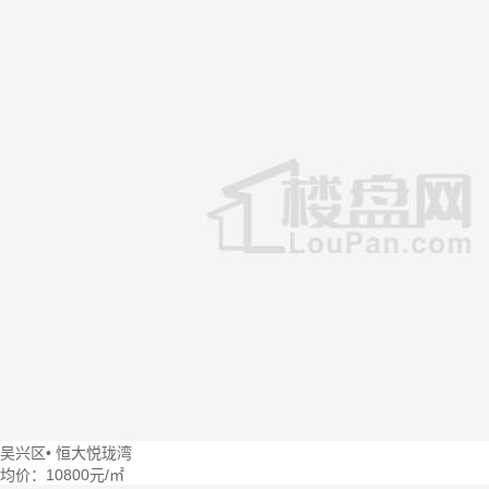
吴兴区
•
恒大悦珑湾
均价：
10800元/㎡