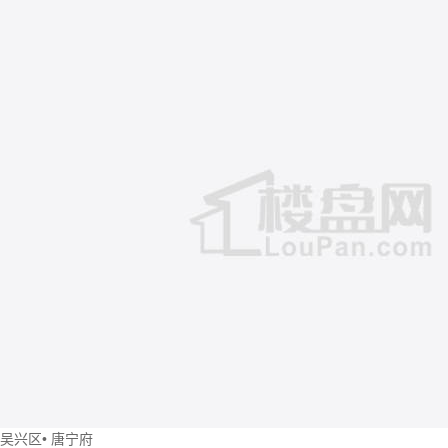
吴兴区
•
唐宁府