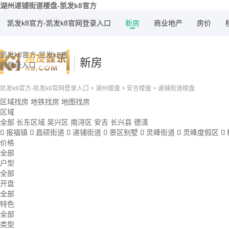
湖州递铺街道楼盘-凯发k8官方
凯发k8官方-凯发k8官网登录入口
新房
商业地产
房价
凯发k8官方-凯发k8官
新房
网登录入口
凯发k8官方-凯发k8官网登录入口
>
湖州楼盘
>
安吉楼盘
>
递铺街道楼盘
区域找房
地铁找房
地图找房
区域
全部
长东区域
吴兴区
南浔区
安吉
长兴县
德清
报福镇
昌硕街道
递铺街道
景区别墅
灵峰街道
灵峰度假区







价格
全部
户型
全部
开盘
全部
特色
全部
类型