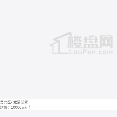
吴兴区
•
龙溪翡翠
均价：
10000元/㎡