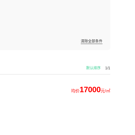
清除全部条件
默认排序
1/1
17000
均价
元/㎡