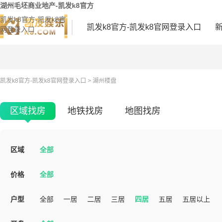
湖州毛坯商业地产-凯发k8官方
凯发k8官方-凯发k8官
凯发k8官方-凯发k8官网登录入口
网登录入口
凯发k8官方-凯发k8官网登录入口
>
湖州楼盘
区域找房
地铁找房
地图找房
区域
全部
价格
全部
户型
全部
一居
二居
三居
四居
五居
五居以上