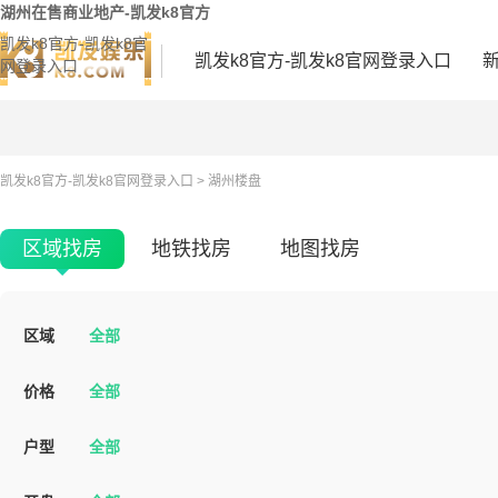
湖州在售商业地产-凯发k8官方
凯发k8官方-凯发k8官
凯发k8官方-凯发k8官网登录入口
网登录入口
凯发k8官方-凯发k8官网登录入口
>
湖州楼盘
区域找房
地铁找房
地图找房
区域
全部
价格
全部
户型
全部