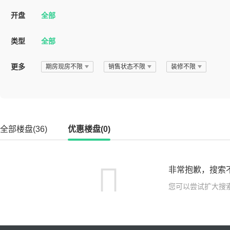
开盘
全部
类型
全部
更多
期房现房不限
销售状态不限
装修不限
全部楼盘(36)
优惠楼盘(0)
非常抱歉，搜索
您可以尝试扩大搜