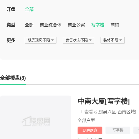
开盘
全部
类型
全部
商业综合体
商业公寓
写字楼
商铺
更多
期房现房不限
销售状态不限
装修不限
全部楼盘(8)
中南大厦[写字楼]
查看地图
[吴兴区-西南区域]
全部户型
写字楼
现房尾盘