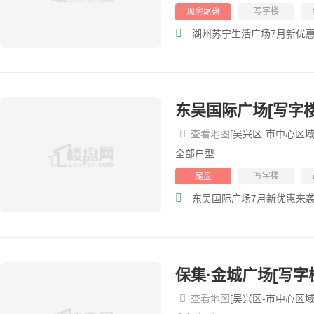
写字楼
现房尾盘
湖州苏宁生活广场7月新优
东吴国际广场[写字楼
查看地图
[吴兴区-市中心区域
全部户型
写字楼
尾盘
东吴国际广场7月新优惠来
保集·金城广场[写字
查看地图
[吴兴区-市中心区域