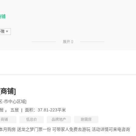
商铺
不限
展开

商铺]
区-市中心区域]
居
，
五居
|
面积：37.81-223平米
商铺
低总价
品牌地产
刚需房
本月购房 送龙之梦门票一份 可带家人免费去游玩 活动详情可来电咨询