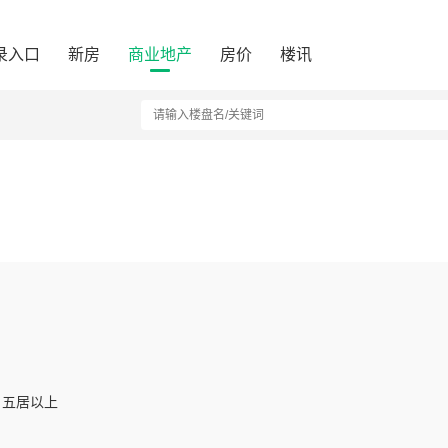
录入口
新房
商业地产
房价
楼讯
五居以上