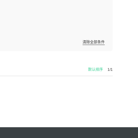
清除全部条件
默认排序
1/1