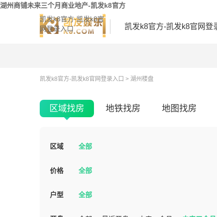
湖州商铺未来三个月商业地产-凯发k8官方
凯发k8官方-凯发k8官
凯发k8官方-凯发k8官网登
网登录入口
凯发k8官方-凯发k8官网登录入口
>
湖州楼盘
区域找房
地铁找房
地图找房
区域
全部
价格
全部
户型
全部