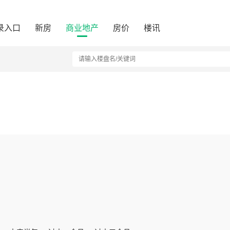
录入口
新房
商业地产
房价
楼讯