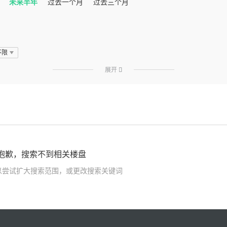
未来半年
过去一个月
过去三个月
不限
展开

抱歉，搜索不到相关楼盘
以尝试扩大搜索范围，或更改搜索关键词