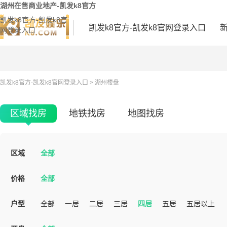
湖州在售商业地产-凯发k8官方
凯发k8官方-凯发k8官
凯发k8官方-凯发k8官网登录入口
网登录入口
凯发k8官方-凯发k8官网登录入口
>
湖州楼盘
区域找房
地铁找房
地图找房
区域
全部
价格
全部
户型
全部
一居
二居
三居
四居
五居
五居以上