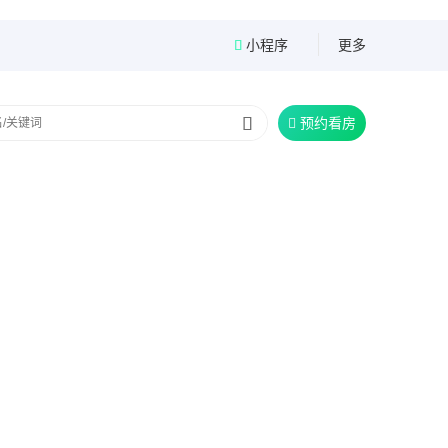
小程序
更多


预约看房
