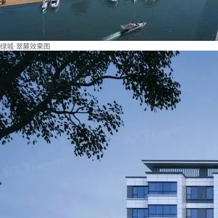
绿城·翠麓效果图