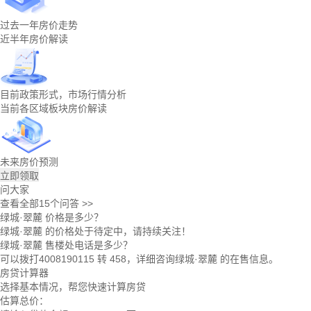
过去一年房价走势
近半年房价解读
目前政策形式，市场行情分析
当前各区域板块房价解读
未来房价预测
立即领取
问大家
查看全部15个问答 >>
绿城·翠麓 价格是多少？
绿城·翠麓 的价格处于待定中，请持续关注！
绿城·翠麓 售楼处电话是多少？
可以拨打4008190115 转 458，详细咨询绿城·翠麓 的在售信息。
房贷计算器
选择基本情况，帮您快速计算房贷
估算总价：