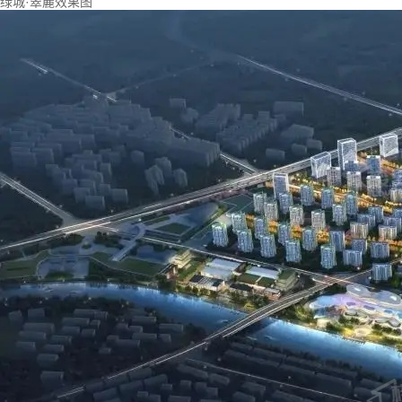
绿城·翠麓效果图