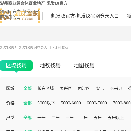
湖州商业综合体商业地产-凯发k8官方
凯发k8官方-凯发k8官
凯发k8官方-凯发k8官网登录入口
网登录入口
凯发k8官方-凯发k8官网登录入口
>
湖州楼盘
区域找房
地铁找房
地图找房
区域
全部
长东区域
吴兴区
南浔区
安吉
长兴县
价格
全部
5000以下
5000-6000
6000-7000
7000-800
户型
全部
一居
二居
三居
四居
五居
五居以上