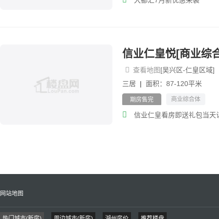
大都汇7月新优惠来袭
信业仁皇悦[商业综合
查看地图
[吴兴区-仁皇区域]
三居
|
面积：87-120平米
商业综合体
期房售完
信业仁皇看房即送礼包当天
网站地图
热门城市(新房)
周边城市(新房)
湖州房价
推荐楼盘