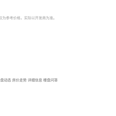
来自踩盘，仅为参考价格，实际以开发商为准。
楼盘动态
房价走势
详细信息
楼盘问答