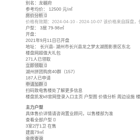
别名：龙樾府
参考均价：
12500
元/㎡
房价分析

价格有效期：2024-04-10 - 2024-10-07 该价格
户型：
3居 79-98㎡
开盘：
2021年9月11日已开盘
地址：
长兴县
- 湖州市长兴县龙之梦太湖图影景区东北
楼盘网超值大礼包
271人已领取
立即领取

湖州拼团购房40群（157）
187人已申请
申请加群

扫码致电售楼处了解更多信息
楼盘凯发k8官网登录入口主页
户型图
价值分析
周边设施
主力户型
具体售价详情请咨询置业顾问，以售楼部为准
查看全部户型

3室2厅1卫
在售
建面79㎡
余房查询