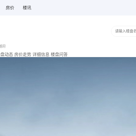
房价
楼讯
樾府
楼盘动态
房价走势
详细信息
楼盘问答