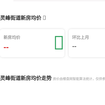

灵峰街道新房均价

新房均价
环比上月
--
--
灵峰街道新房均价走势
房价由楼盘网智能算法统计，仅供