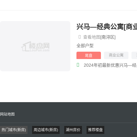
兴马—经典公寓[商业
查看地图
[南浔区]
全部户型
商业公寓
尾盘
2024年初最新优惠兴马—经典公寓位于湖州市南浔区南浔
网站地图
热门城市(新房)
周边城市(新房)
湖州房价
推荐楼盘